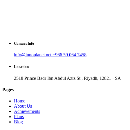
Contact Info
info@innoplanet.net
+966 59 064 7458
Location
2518 Prince Badr Ibn Abdul Aziz St., Riyadh, 12821 - SA
Pages
Home
About Us
Achievements
Plans
Blog